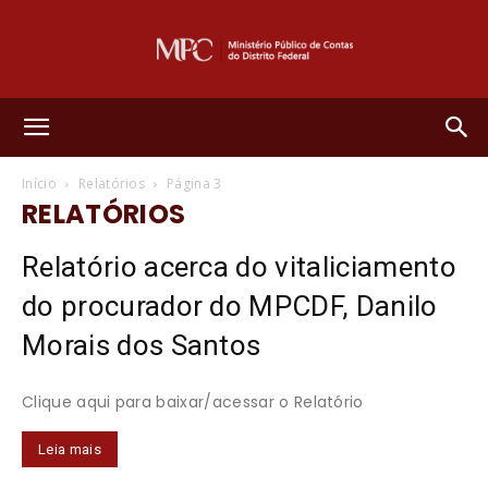
Ministério
Início
Relatórios
Página 3
RELATÓRIOS
Público
Relatório acerca do vitaliciamento
do procurador do MPCDF, Danilo
de
Morais dos Santos
Clique aqui para baixar/acessar o Relatório
Contas
Leia mais