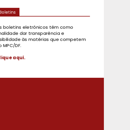
Boletins
s boletins eletrônicos têm como
inalidade dar transparência e
isibilidade às matérias que competem
o MPC/DF.
lique aqui.