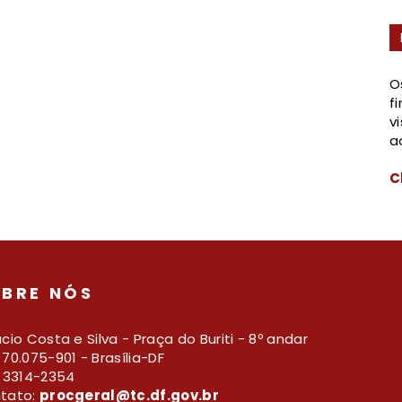
O
f
v
a
C
BRE NÓS
cio Costa e Silva - Praça do Buriti - 8º andar
70.075-901 - Brasília-DF
) 3314-2354
tato:
procgeral@tc.df.gov.br