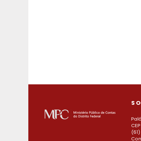
SO
Palá
CEP 
(61
Con