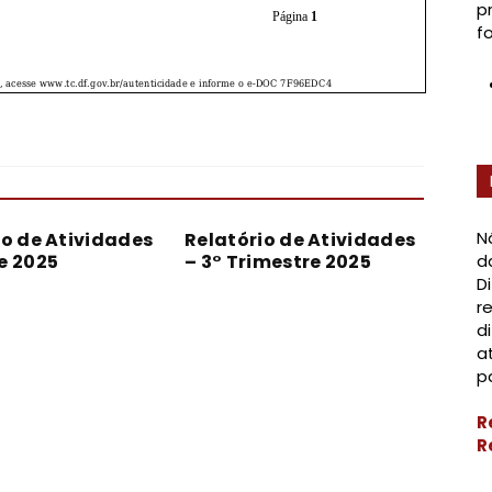
p
f
N
io de Atividades
Relatório de Atividades
d
e 2025
– 3° Trimestre 2025
D
r
d
a
p
R
R