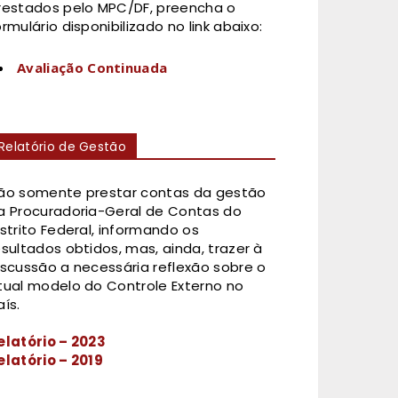
restados pelo MPC/DF, preencha o
ormulário disponibilizado no link abaixo:
Avaliação Continuada
Relatório de Gestão
ão somente prestar contas da gestão
a Procuradoria-Geral de Contas do
istrito Federal, informando os
esultados obtidos, mas, ainda, trazer à
iscussão a necessária reflexão sobre o
tual modelo do Controle Externo no
aís.
elatório – 2023
elatório – 2019