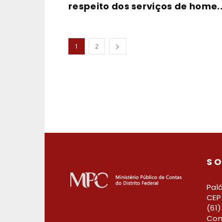
respeito dos serviços de home..
1
2
SO
Palá
CEP 
(61
Con