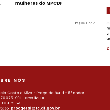
.
mulheres do MPCDF
O
Página 1 de 2
f
v
a
C
BRE NÓS
cio Costa e Silva - Praça do Buriti - 8º andar
70.075-901 - Brasília-DF
) 3314-2354
tato:
procgeral@tc.df.gov.br