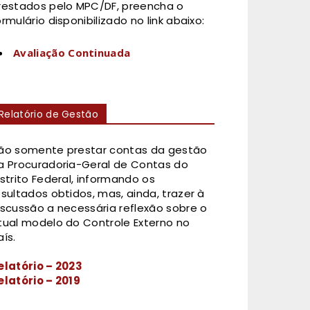
restados pelo MPC/DF, preencha o
ormulário disponibilizado no link abaixo:
Avaliação Continuada
Relatório de Gestão
ão somente prestar contas da gestão
a Procuradoria-Geral de Contas do
istrito Federal, informando os
esultados obtidos, mas, ainda, trazer à
iscussão a necessária reflexão sobre o
tual modelo do Controle Externo no
aís.
elatório – 2023
elatório – 2019