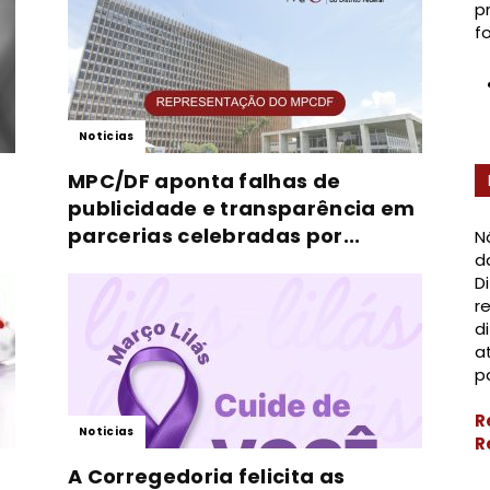
p
f
Noticias
MPC/DF aponta falhas de
publicidade e transparência em
parcerias celebradas por...
N
d
D
r
d
a
p
R
Noticias
R
A Corregedoria felicita as