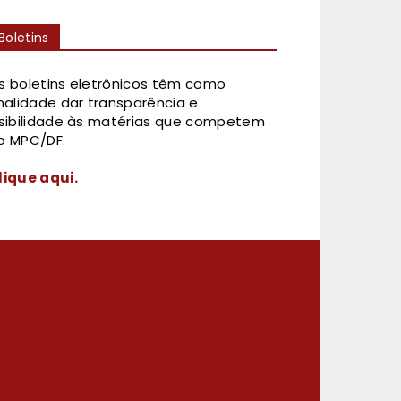
Boletins
s boletins eletrônicos têm como
inalidade dar transparência e
isibilidade às matérias que competem
o MPC/DF.
lique aqui.