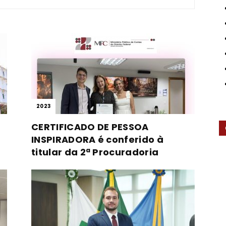
Contas
2023
CERTIFICADO DE PESSOA
do
INSPIRADORA é conferido à
titular da 2ª Procuradoria
Distrito