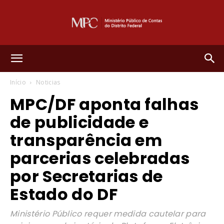
Ministério
Início
Noticias
MPC/DF aponta falhas
Público
de publicidade e
transparência em
de
parcerias celebradas
por Secretarias de
Estado do DF
Contas
Ministério Público requer medida cautelar para