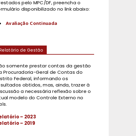
restados pelo MPC/DF, preencha o
ormulário disponibilizado no link abaixo:
Avaliação Continuada
Relatório de Gestão
ão somente prestar contas da gestão
a Procuradoria-Geral de Contas do
istrito Federal, informando os
esultados obtidos, mas, ainda, trazer à
iscussão a necessária reflexão sobre o
tual modelo do Controle Externo no
aís.
elatório – 2023
elatório – 2019