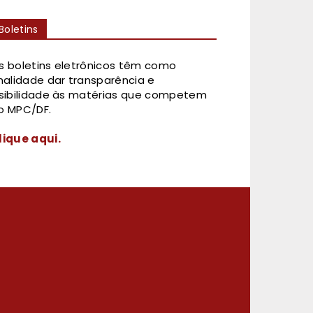
Boletins
s boletins eletrônicos têm como
inalidade dar transparência e
isibilidade às matérias que competem
o MPC/DF.
lique aqui.