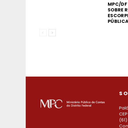
MPC/DF
SOBRE R
ESCORP
PÚBLICA
SO
Palá
CEP 
(61
Con