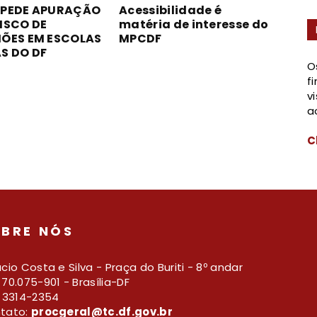
 PEDE APURAÇÃO
Acessibilidade é
ISCO DE
matéria de interesse do
IÕES EM ESCOLAS
MPCDF
S DO DF
O
f
v
a
C
BRE NÓS
cio Costa e Silva - Praça do Buriti - 8º andar
70.075-901 - Brasília-DF
) 3314-2354
tato:
procgeral@tc.df.gov.br