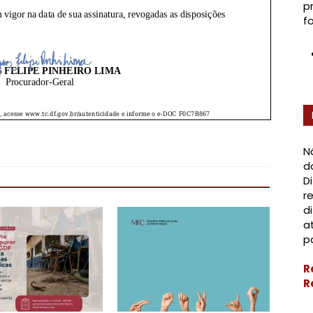
p
f
N
d
D
r
d
a
p
R
R