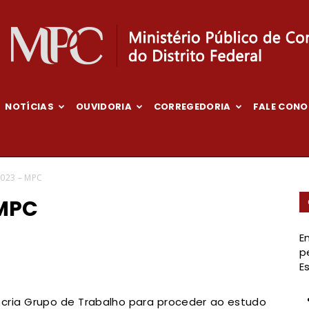
NOTÍCIAS
OUVIDORIA
CORREGEDORIA
FALE CON
Ministério
2023 – MPC
 MPC
Público
E
p
E
e cria Grupo de Trabalho para proceder ao estudo
de