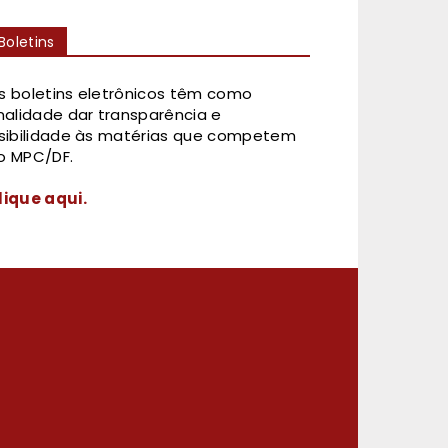
Boletins
s boletins eletrônicos têm como
inalidade dar transparência e
isibilidade às matérias que competem
o MPC/DF.
lique aqui.