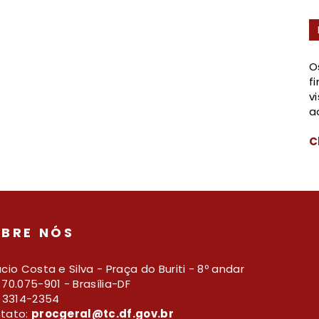
O
f
v
a
C
BRE NÓS
cio Costa e Silva - Praça do Buriti - 8º andar
70.075-901 - Brasília-DF
) 3314-2354
tato:
procgeral@tc.df.gov.br