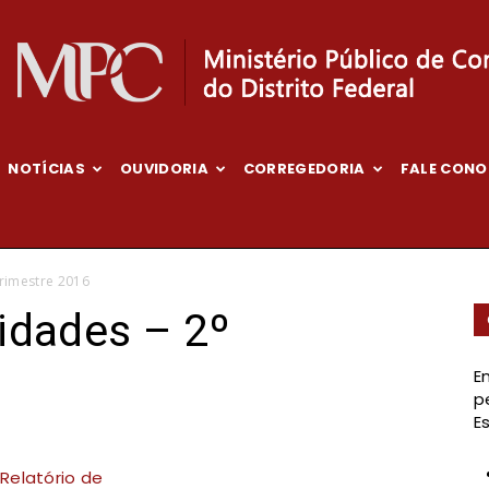
NOTÍCIAS
OUVIDORIA
CORREGEDORIA
FALE CON
Ministério
Trimestre 2016
vidades – 2º
Público
E
p
E
 Relatório de
de