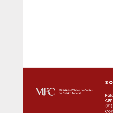
SO
Palá
CEP 
(61
Con