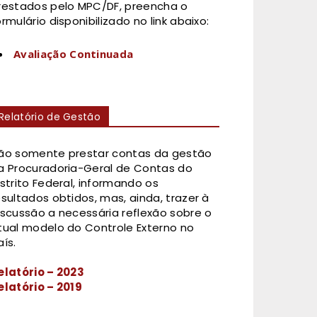
restados pelo MPC/DF, preencha o
ormulário disponibilizado no link abaixo:
Avaliação Continuada
Relatório de Gestão
ão somente prestar contas da gestão
a Procuradoria-Geral de Contas do
istrito Federal, informando os
esultados obtidos, mas, ainda, trazer à
iscussão a necessária reflexão sobre o
tual modelo do Controle Externo no
aís.
elatório – 2023
elatório – 2019